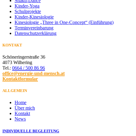
Shakti-Dance
Kinder-Yoga
Schulprojekte
Kinder-Kinesiologie
Kinesiologie „Three in One-Concept“ (Einführung)
Terminvereinbarung
Datenschutzerklärung
KONTAKT
Schöneringerstraße 36
4073 Wilhering
Tel.:
0664 / 500 86 96
office@energie-und-mensch.at
Kontaktformular
ALLGEMEIN
Home
Über mich
Kontakt
News
INDIVIDUELLE BEGLEITUNG