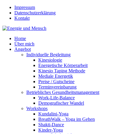
Impressum
Datenschutzerklärung
Kontakt
Home
Über mich
Angebot
Individuelle Begleitung
Kinesiologie
Energetische Körperarbeit
Kinesio Taping Methode
Mediale Energetik
Preise / Gutscheine
Terminvereinbarung
Betriebliches Gesundheitsmanagement
Work-Life-Balance
Demografischer Wandel
Workshops
Kundalini-Yoga
BreathWalk – Yoga im Gehen
Shakti-Dance
Kinder-Yoga