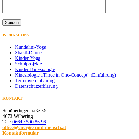
WORKSHOPS
Kundalini-Yoga
Shakti-Dance
Kinder-Yoga
Schulprojekte
Kinder-Kinesiologie
Kinesiologie „Three in One-Concept“ (Einführung)
Terminvereinbarung
Datenschutzerklärung
KONTAKT
Schöneringerstraße 36
4073 Wilhering
Tel.:
0664 / 500 86 96
office@energie-und-mensch.at
Kontaktformular