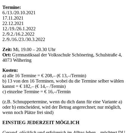
Termine:
6./13./20.10.2021
17.11.2021
22.12.2021
12./19./26.1.2022
2./9.2./16.2.2022
2./9./16./23./30.3.2022
Zeit:
Mi, 19.00 – 20.30 Uhr
Ort:
Gymnastiksaal der Volksschule Schönering, Schulstraße 4,
4073 Wilhering
Kosten:
a)
alle
16
Termine = €
208
,– (€ 13,–/Termin)
b)
13
von den
16
Terminen, wobei du die Termine selber wählen
kannst = €
182,–
(€ 14,– /Termin)
c) einzelne Termine = € 16,–/Termin
(z.B. Schnuppertermine, wenn du dich dann für eine Variante a)
oder b) entscheidest, wird der Betrag angerechnet; nur möglich,
wenn noch Plätze frei sind)
EINSTIEG JEDERZEIT MÖGLICH
Gesund, glücklich und erfolgreich im Alltag leben
– möchtest DU