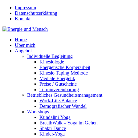
Impressum
Datenschutzerklärung
Kontakt
Home
Über mich
Angebot
Individuelle Begleitung
Kinesiologie
Energetische Körperarbeit
Kinesio Taping Methode
Mediale Energetik
Preise / Gutscheine
Terminvereinbarung
Betriebliches Gesundheitsmanagement
Work-Life-Balance
Demografischer Wandel
Workshops
Kundalini-Yoga
BreathWalk – Yoga im Gehen
Shakti-Dance
Kinder-Yoga