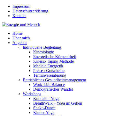
Impressum
Datenschutzerklärung
Kontakt
Home
Über mich
Angebot
Individuelle Begleitung
Kinesiologie
Energetische Körperarbeit
Kinesio Taping Methode
Mediale Energetik
Preise / Gutscheine
Terminvereinbarung
Betriebliches Gesundheitsmanagement
Work-Life-Balance
Demografischer Wandel
Workshops
Kundalini-Yoga
BreathWalk – Yoga im Gehen
Shakti-Dance
Kinder-Yoga