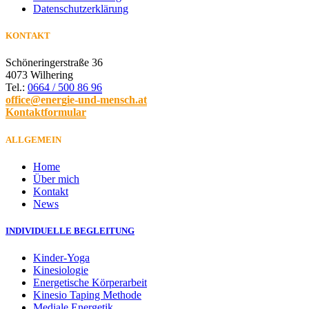
Datenschutzerklärung
KONTAKT
Schöneringerstraße 36
4073 Wilhering
Tel.:
0664 / 500 86 96
office@energie-und-mensch.at
Kontaktformular
ALLGEMEIN
Home
Über mich
Kontakt
News
INDIVIDUELLE BEGLEITUNG
Kinder-Yoga
Kinesiologie
Energetische Körperarbeit
Kinesio Taping Methode
Mediale Energetik