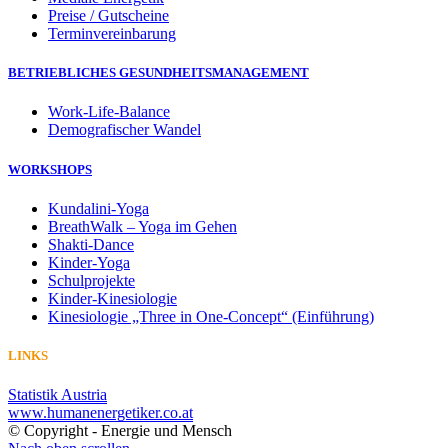
Preise / Gutscheine
Terminvereinbarung
BETRIEBLICHES GESUNDHEITSMANAGEMENT
Work-Life-Balance
Demografischer Wandel
WORKSHOPS
Kundalini-Yoga
BreathWalk – Yoga im Gehen
Shakti-Dance
Kinder-Yoga
Schulprojekte
Kinder-Kinesiologie
Kinesiologie „Three in One-Concept“ (Einführung)
LINKS
Statistik Austria
www.humanenergetiker.co.at
© Copyright - Energie und Mensch