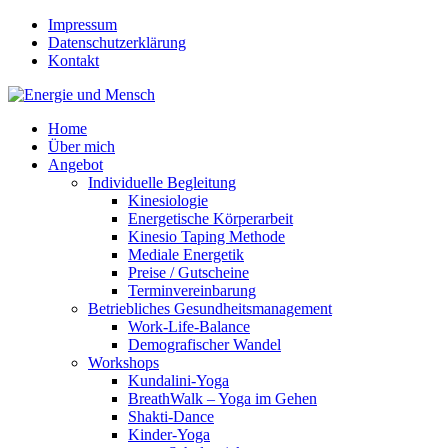
Impressum
Datenschutzerklärung
Kontakt
Home
Über mich
Angebot
Individuelle Begleitung
Kinesiologie
Energetische Körperarbeit
Kinesio Taping Methode
Mediale Energetik
Preise / Gutscheine
Terminvereinbarung
Betriebliches Gesundheitsmanagement
Work-Life-Balance
Demografischer Wandel
Workshops
Kundalini-Yoga
BreathWalk – Yoga im Gehen
Shakti-Dance
Kinder-Yoga