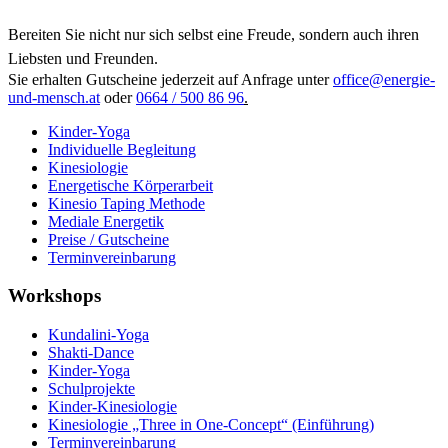
Bereiten Sie nicht nur sich selbst eine Freude, sondern auch ihren
Liebsten und Freunden.
Sie erhalten Gutscheine jederzeit auf Anfrage unter
office@energie-
und-mensch.at
oder
0664 / 500 86 96
.
Kinder-Yoga
Individuelle Begleitung
Kinesiologie
Energetische Körperarbeit
Kinesio Taping Methode
Mediale Energetik
Preise / Gutscheine
Terminvereinbarung
Workshops
Kundalini-Yoga
Shakti-Dance
Kinder-Yoga
Schulprojekte
Kinder-Kinesiologie
Kinesiologie „Three in One-Concept“ (Einführung)
Terminvereinbarung