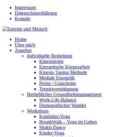
Impressum
Datenschutzerklärung
Kontakt
Home
Über mich
Angebot
Individuelle Begleitung
Kinesiologie
Energetische Körperarbeit
Kinesio Taping Methode
Mediale Energetik
Preise / Gutscheine
Terminvereinbarung
Betriebliches Gesundheitsmanagement
Work-Life-Balance
Demografischer Wandel
Workshops
Kundalini-Yoga
BreathWalk – Yoga im Gehen
Shakti-Dance
Kinder-Yoga