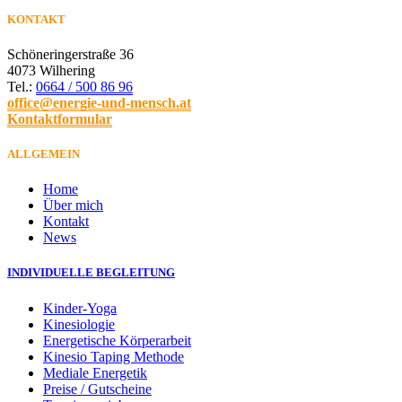
KONTAKT
Schöneringerstraße 36
4073 Wilhering
Tel.:
0664 / 500 86 96
office@energie-und-mensch.at
Kontaktformular
ALLGEMEIN
Home
Über mich
Kontakt
News
INDIVIDUELLE BEGLEITUNG
Kinder-Yoga
Kinesiologie
Energetische Körperarbeit
Kinesio Taping Methode
Mediale Energetik
Preise / Gutscheine