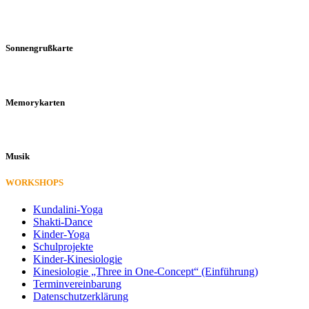
Sonnengrußkarte
Memorykarten
Musik
WORKSHOPS
Kundalini-Yoga
Shakti-Dance
Kinder-Yoga
Schulprojekte
Kinder-Kinesiologie
Kinesiologie „Three in One-Concept“ (Einführung)
Terminvereinbarung
Datenschutzerklärung