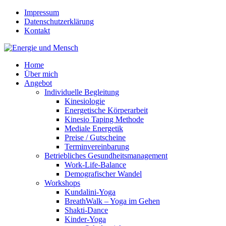
Impressum
Datenschutzerklärung
Kontakt
Home
Über mich
Angebot
Individuelle Begleitung
Kinesiologie
Energetische Körperarbeit
Kinesio Taping Methode
Mediale Energetik
Preise / Gutscheine
Terminvereinbarung
Betriebliches Gesundheitsmanagement
Work-Life-Balance
Demografischer Wandel
Workshops
Kundalini-Yoga
BreathWalk – Yoga im Gehen
Shakti-Dance
Kinder-Yoga